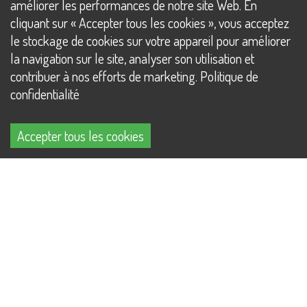
améliorer les performances de notre site Web. En
Traduction Pharmaceutique
cliquant sur « Accepter tous les cookies », vous acceptez
Relecture de traduction automatique
le stockage de cookies sur votre appareil pour améliorer
la navigation sur le site, analyser son utilisation et
Traduction Assermentée
contribuer à nos efforts de marketing. Politique de
Traduction Technique
confidentialité
Traduction de sous-titres
Traduction Commerciale
Accepter tous les cookies
Traduction Touristique
Traduction Financière
Immobilier
Interprétation
Copywriting
made with
by innosmile